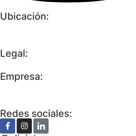
Ubicación:
­­­­Rotonda Comercial de las Américas, Medellín, Colombia. Diagonal
75 B #2A 120 Local 220
tiendamedica
@aliviate.com.co
Legal:
Política de Privacidad
Términos y Condiciones
Empresa:
Nosotros
Servicios
Contacto
Redes sociales: