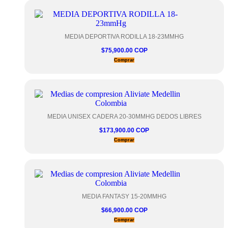
MEDIA DEPORTIVA RODILLA 18-23MMHG
$
75,900.00 COP
Este
Comprar
producto
tiene
múltiples
variantes.
Las
opciones
MEDIA UNISEX CADERA 20-30MMHG DEDOS LIBRES
se
$
173,900.00 COP
pueden
Este
elegir
Comprar
producto
en
tiene
la
múltiples
página
variantes.
de
Las
producto
opciones
MEDIA FANTASY 15-20MMHG
se
$
66,900.00 COP
pueden
Este
elegir
Comprar
producto