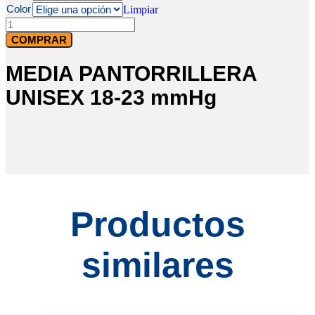
Color
Limpiar
MEDIA
PANTORRILLERA
COMPRAR
UNISEX
18-
MEDIA PANTORRILLERA
23
mmHg
UNISEX 18-23 mmHg
cantidad
Productos
similares