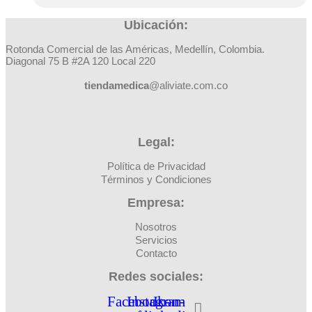
en
tiene
la
Ubicación:
múltiples
página
variantes.
de
­­­­Rotonda Comercial de las Américas, Medellín, Colombia.
Las
producto
Diagonal 75 B #2A 120 Local 220
opciones
se
tiendamedica
@aliviate.com.co
pueden
elegir
en
la
página
Legal:
de
producto
Política de Privacidad
Términos y Condiciones
Empresa:
Nosotros
Servicios
Contacto
Redes sociales:
Facebook-
Instagram
Icon-